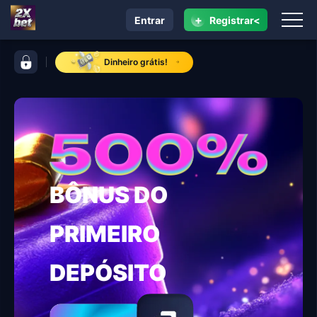
+
Entrar
Registrar<
navegação 2Xbet
barra de controle 2Xbet
Dinheiro grátis!
BÔNUS DO
PRIMEIRO
DEPÓSITO