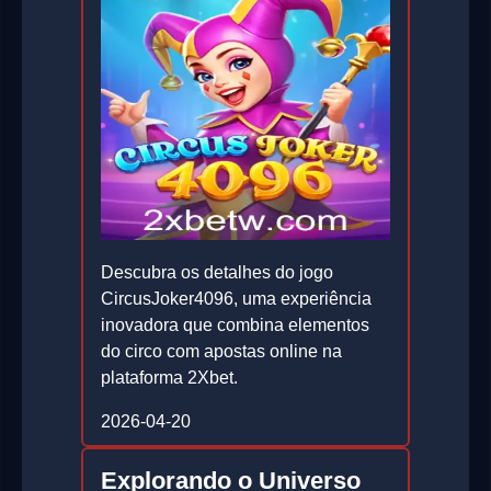
Descubra os detalhes do jogo
CircusJoker4096, uma experiência
inovadora que combina elementos
do circo com apostas online na
plataforma 2Xbet.
2026-04-20
Explorando o Universo