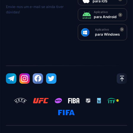
para iOS
Envie-nos um e-mail se ainda tiver
dúvidas!
Aplicativo
para Android
Aplicativo
para Windows