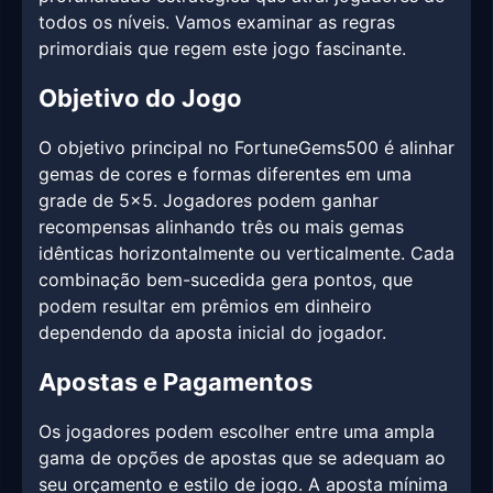
todos os níveis. Vamos examinar as regras
primordiais que regem este jogo fascinante.
Objetivo do Jogo
O objetivo principal no FortuneGems500 é alinhar
gemas de cores e formas diferentes em uma
grade de 5x5. Jogadores podem ganhar
recompensas alinhando três ou mais gemas
idênticas horizontalmente ou verticalmente. Cada
combinação bem-sucedida gera pontos, que
podem resultar em prêmios em dinheiro
dependendo da aposta inicial do jogador.
Apostas e Pagamentos
Os jogadores podem escolher entre uma ampla
gama de opções de apostas que se adequam ao
seu orçamento e estilo de jogo. A aposta mínima