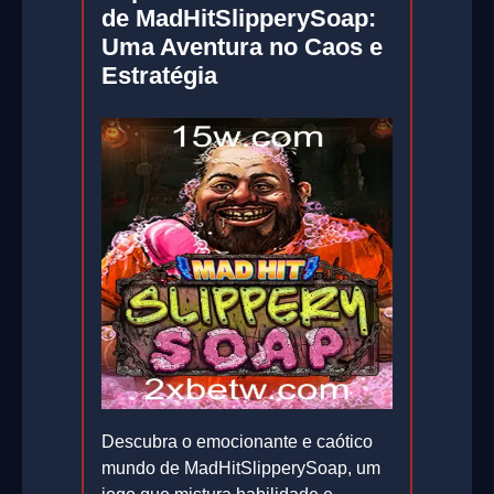
de MadHitSlipperySoap:
Uma Aventura no Caos e
Estratégia
Descubra o emocionante e caótico
mundo de MadHitSlipperySoap, um