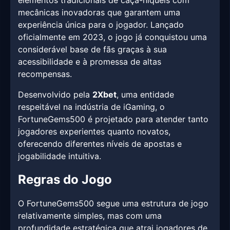
elementos tradicionais de caça-níqueis com
mecânicas inovadoras que garantem uma
experiência única para o jogador. Lançado
oficialmente em 2023, o jogo já conquistou uma
considerável base de fãs graças à sua
acessibilidade e à promessa de altas
recompensas.
Desenvolvido pela
2Xbet
, uma entidade
respeitável na indústria de iGaming, o
FortuneGems500 é projetado para atender tanto
jogadores experientes quanto novatos,
oferecendo diferentes níveis de apostas e
jogabilidade intuitiva.
Regras do Jogo
O FortuneGems500 segue uma estrutura de jogo
relativamente simples, mas com uma
profundidade estratégica que atrai jogadores de