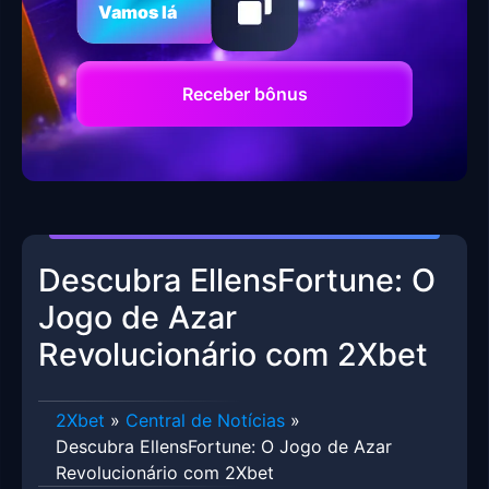
Vamos lá
Receber bônus
Descubra EllensFortune: O
Jogo de Azar
Revolucionário com 2Xbet
2Xbet
»
Central de Notícias
»
Descubra EllensFortune: O Jogo de Azar
Revolucionário com 2Xbet