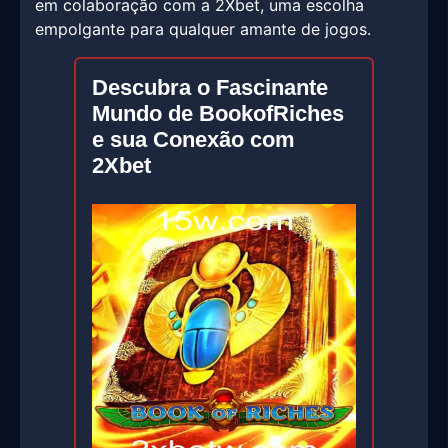
em colaboração com a 2Xbet, uma escolha
empolgante para qualquer amante de jogos.
Descubra o Fascinante
Mundo de BookofRiches
e sua Conexão com
2Xbet