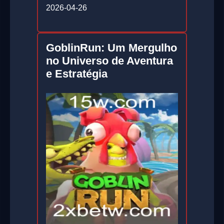
2026-04-26
GoblinRun: Um Mergulho
no Universo de Aventura
e Estratégia