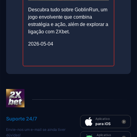
Descubra tudo sobre GoblinRun, um
jogo envolvente que combina
estratégia e ação, além de explorar a
ligação com 2Xbet.
2026-05-04
Suporte 24/7
Aplicativo
para iOS
Envie-nos um e-mail se ainda tiver
dúvidas!
Aplicativo