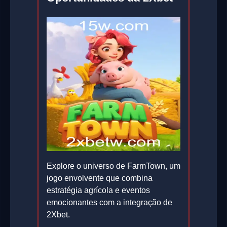
Explore o universo de FarmTown, um
jogo envolvente que combina
estratégia agrícola e eventos
emocionantes com a integração de
2Xbet.