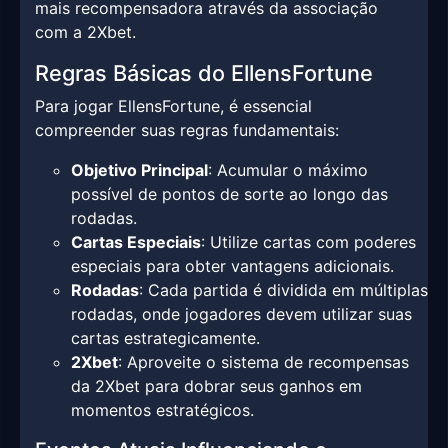
mais recompensadora através da associação
com a 2Xbet.
Regras Básicas do EllensFortune
Para jogar EllensFortune, é essencial
compreender suas regras fundamentais:
Objetivo Principal
: Acumular o máximo
possível de pontos de sorte ao longo das
rodadas.
Cartas Especiais
: Utilize cartas com poderes
especiais para obter vantagens adicionais.
Rodadas
: Cada partida é dividida em múltiplas
rodadas, onde jogadores devem utilizar suas
cartas estrategicamente.
2Xbet
: Aproveite o sistema de recompensas
da 2Xbet para dobrar seus ganhos em
momentos estratégicos.