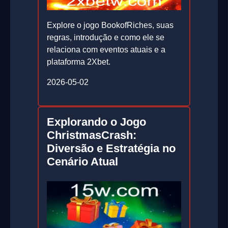
Explore o jogo BookofRiches, suas
regras, introdução e como ele se
relaciona com eventos atuais e a
plataforma 2Xbet.
2026-05-02
Explorando o Jogo
ChristmasCrash:
Diversão e Estratégia no
Cenário Atual